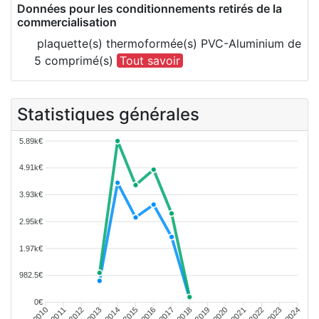
Données pour les conditionnements retirés de la
commercialisation
plaquette(s) thermoformée(s) PVC-Aluminium de
5 comprimé(s)
Tout savoir
Statistiques générales
5.89k€
4.91k€
3.93k€
2.95k€
1.97k€
982.5€
0€
2011
2012
2013
2014
2015
2016
2018
2019
2020
2021
2022
2023
2010
2017
2024