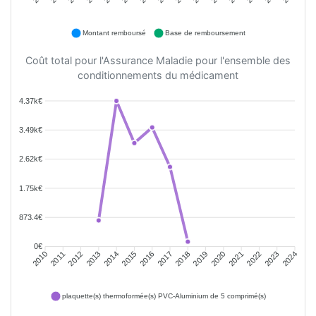
Montant remboursé
Base de remboursement
Coût total pour l'Assurance Maladie pour l'ensemble des
conditionnements du médicament
4.37k€
3.49k€
2.62k€
1.75k€
873.4€
0€
2011
2012
2013
2014
2015
2016
2018
2019
2020
2021
2022
2023
2010
2017
2024
plaquette(s) thermoformée(s) PVC-Aluminium de 5 comprimé(s)