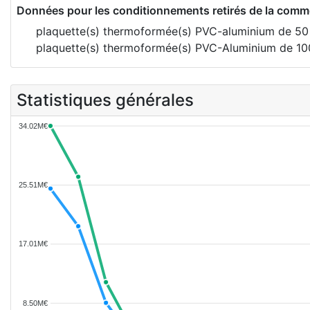
Données pour les conditionnements retirés de la comme
plaquette(s) thermoformée(s) PVC-aluminium de 5
plaquette(s) thermoformée(s) PVC-Aluminium de 1
Statistiques générales
34.02M€
25.51M€
17.01M€
8.50M€