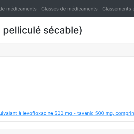
 de médicaments
Classes de médicaments
Classements 
elliculé sécable)
ivalant à levofloxacine 500 mg - tavanic 500 mg, comprimé