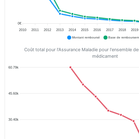
0€
2010
2011
2012
2013
2014
2015
2016
2017
2018
2019
Montant remboursé
Base de remboursem
Coût total pour l'Assurance Maladie pour l'ensemble d
médicament
60.79k
45.60k
30.40k