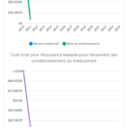
336.3333€
168.1667€
0€
2010
2011
2012
2013
2014
2015
2016
2017
2018
2019
2020
2021
2022
2023
2024
Montant remboursé
Base de remboursement
Coût total pour l'Assurance Maladie pour l'ensemble des
conditionnements du médicament
1.01k€
840.8333€
672.6667€
504.5€
336.3333€
168.1667€