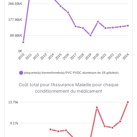
266.93k€
177.96k€
88.98k€
0€
2011
2012
2013
2014
2015
2016
2018
2019
2020
2021
2022
2023
2010
2017
2024
plaquette(s) thermoformée(s) PVC PVDC aluminium de 28 gélule(s)
Coût total pour l'Assurance Maladie pour chaque
conditionnement du médicament
13.75k
9.17k