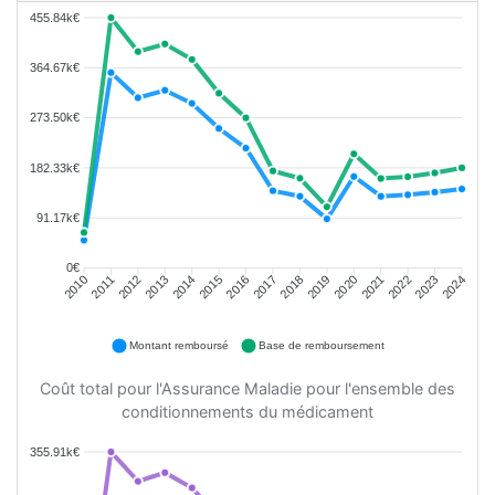
455.84k€
364.67k€
273.50k€
182.33k€
91.17k€
0€
2011
2012
2013
2014
2015
2016
2018
2019
2020
2021
2022
2023
2010
2017
2024
Montant remboursé
Base de remboursement
Coût total pour l'Assurance Maladie pour l'ensemble des
conditionnements du médicament
355.91k€