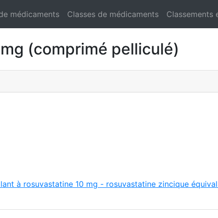
 de médicaments
Classes de médicaments
Classements 
g (comprimé pelliculé)
lant à rosuvastatine 10 mg - rosuvastatine zincique équiva