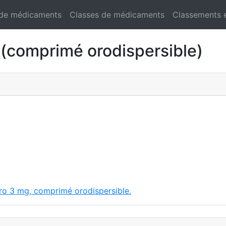
 de médicaments
Classes de médicaments
Classements 
(comprimé orodispersible)
oro 3 mg, comprimé orodispersible.