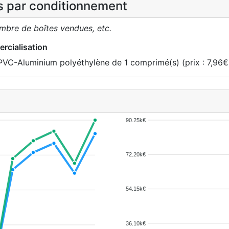
es par conditionnement
ombre de boîtes vendues, etc.
rcialisation
PVC-Aluminium polyéthylène de 1 comprimé(s) (prix : 7,96
90.25k€
72.20k€
54.15k€
36.10k€