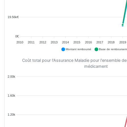
19.56k€
0€
2010
2011
2012
2013
2014
2015
2016
2017
2018
2019
Montant remboursé
Base de remboursem
Coût total pour l'Assurance Maladie pour l'ensemble d
médicament
2.00k
1.60k
1.20k