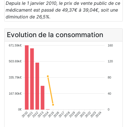
Depuis le 1 janvier 2010, le prix de vente public de ce
médicament est passé de 49,37€ à 39,04€, soit une
diminution de 26,5%.
Evolution de la consommation
671.59k€
160
503.69k€
120
335.79k€
80
167.90k€
40
0€
0
2011
2012
2013
2014
2015
2016
2017
2018
2019
2020
2021
2022
2023
2024
2010