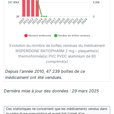
167.90k€
5.00k
0€
0
2011
2012
2013
2014
2015
2016
2017
2018
2019
2020
2021
2022
2023
2024
2010
Montant remboursé
Nombre de boîtes vendues
Evolution du nombre de boîtes vendues du médicament
RISPERIDONE RATIOPHARM 2 mg – plaquette(s)
thermoformée(s) PVC PVDC aluminium de 60
comprimé(s)
Depuis l'année 2010, 47 239 boîtes de ce
médicament ont été vendues.
Dernière mise à jour des données : 29 mars 2025
Ces statistiques ne concernent que les médicaments vendus dans
le cadre d'une prescription et ayant fait l'objet d'un