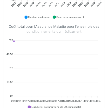
2011
2012
2013
2014
2015
2016
2018
2019
2020
2021
2022
2023
2010
2017
2024
Montant remboursé
Base de remboursement
Coût total pour l'Assurance Maladie pour l'ensemble des
conditionnements du médicament
62€
46.5€
31€
15.5€
0€
2010
2011
2012
2013
2014
2015
2016
2017
2018
2019
2020
2021
2022
2023
2024
1 pilulier(s) polypropylène de 30 comprimé(s)