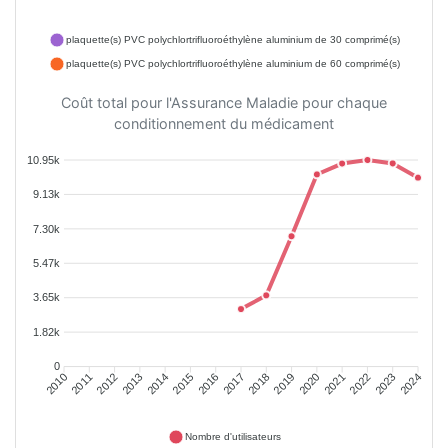
plaquette(s) PVC polychlortrifluoroéthylène aluminium de 30 comprimé(s)
plaquette(s) PVC polychlortrifluoroéthylène aluminium de 60 comprimé(s)
Coût total pour l'Assurance Maladie pour chaque
conditionnement du médicament
10.95k
9.13k
7.30k
5.47k
3.65k
1.82k
0
2011
2012
2013
2014
2015
2016
2018
2019
2020
2021
2022
2023
2010
2017
2024
Nombre d'utilisateurs