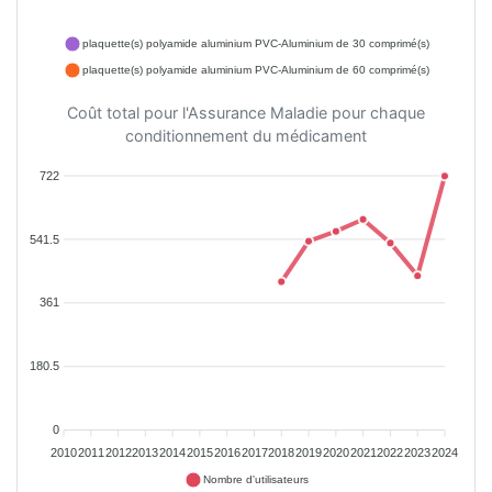
plaquette(s) polyamide aluminium PVC-Aluminium de 30 comprimé(s)
plaquette(s) polyamide aluminium PVC-Aluminium de 60 comprimé(s)
Coût total pour l'Assurance Maladie pour chaque
conditionnement du médicament
722
541.5
361
180.5
0
2010
2011
2012
2013
2014
2015
2016
2017
2018
2019
2020
2021
2022
2023
2024
Nombre d'utilisateurs