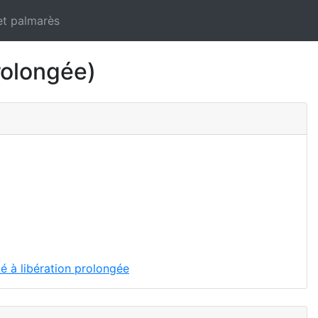
et palmarès
olongée)
é à libération prolongée