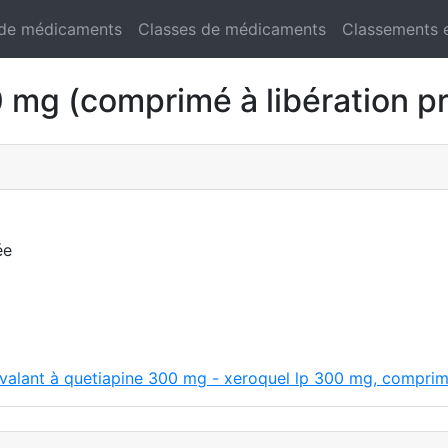
 de médicaments
Classes de médicaments
Classements 
g (comprimé à libération pr
ée
ivalant à quetiapine 300 mg - xeroquel lp 300 mg, comprim