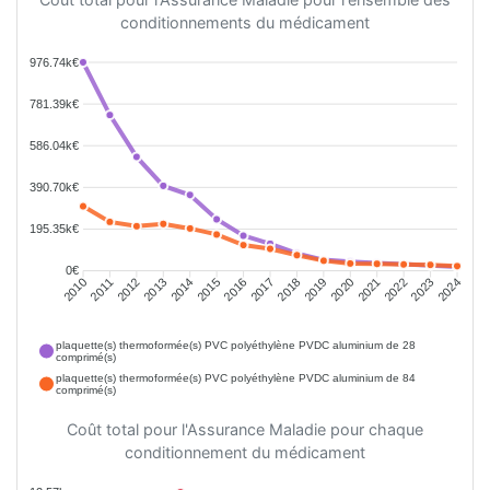
conditionnements du médicament
976.74k€
781.39k€
586.04k€
390.70k€
195.35k€
0€
2011
2012
2013
2014
2015
2016
2018
2019
2020
2021
2022
2023
2010
2017
2024
plaquette(s) thermoformée(s) PVC polyéthylène PVDC aluminium de 28
comprimé(s)
plaquette(s) thermoformée(s) PVC polyéthylène PVDC aluminium de 84
comprimé(s)
Coût total pour l'Assurance Maladie pour chaque
conditionnement du médicament