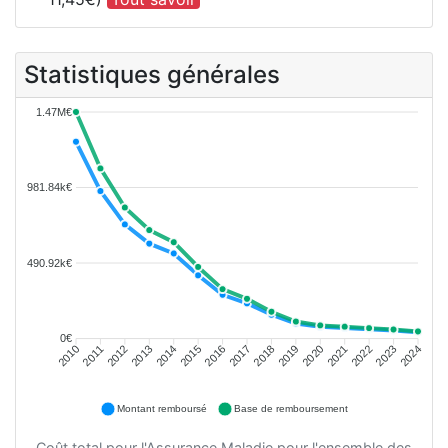
Statistiques générales
1.47M€
981.84k€
490.92k€
0€
2011
2012
2013
2014
2015
2016
2018
2019
2020
2021
2022
2023
2010
2017
2024
Montant remboursé
Base de remboursement
Coût total pour l'Assurance Maladie pour l'ensemble des