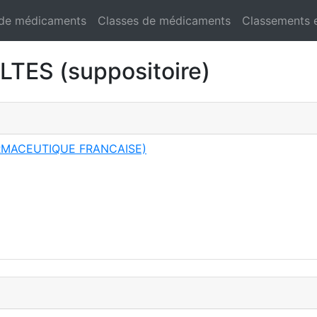
 de médicaments
Classes de médicaments
Classements 
ES (suppositoire)
RMACEUTIQUE FRANCAISE)