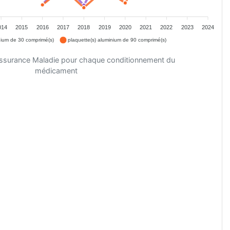
014
2015
2016
2017
2018
2019
2020
2021
2022
2023
2024
nium de 30 comprimé(s)
plaquette(s) aluminium de 90 comprimé(s)
'Assurance Maladie pour chaque conditionnement du
médicament