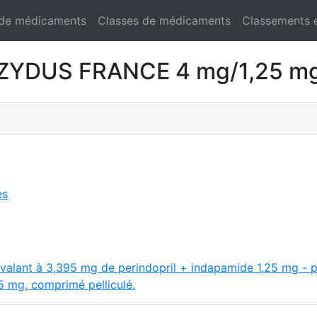
 de médicaments
Classes de médicaments
Classements 
ZYDUS FRANCE 4 mg/1,25 mg
es
ivalant à 3,395 mg de perindopril + indapamide 1,25 mg - p
5 mg, comprimé pelliculé.