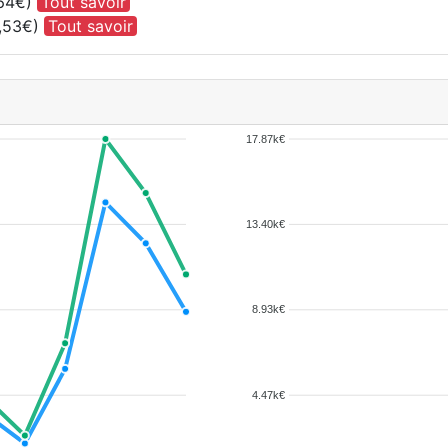
,64€)
Tout savoir
0,53€)
Tout savoir
17.87k€
13.40k€
8.93k€
4.47k€