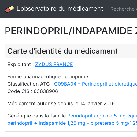
L'observatoire du médicament
Recherche
PERINDOPRIL/INDAPAMIDE 
Carte d'identité du médicament
Exploitant :
ZYDUS FRANCE
Forme pharmaceutique : comprimé
Classification ATC :
C09BA04 – Perindopril et diurétiqu
Code CIS : 63638906
Médicament autorisé depuis le 14 janvier 2016
Générique dans la famille
Perindopril arginine 5 mg équ
perindopril + indapamide 1,25 mg - bipreterax 5 mg/1,2