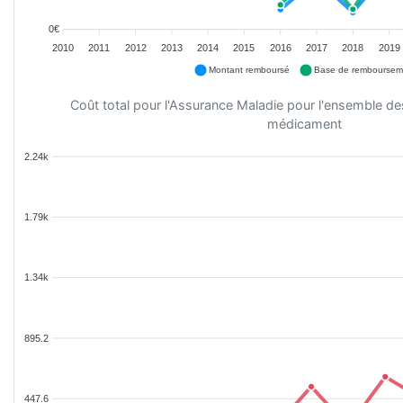
0€
2010
2011
2012
2013
2014
2015
2016
2017
2018
2019
Montant remboursé
Base de remboursem
Coût total pour l'Assurance Maladie pour l'ensemble d
médicament
2.24k
1.79k
1.34k
895.2
447.6