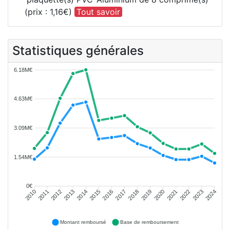
(prix : 1,16€)
Tout savoir
Statistiques générales
6.18M€
4.63M€
3.09M€
1.54M€
0€
2011
2012
2013
2014
2015
2016
2018
2019
2020
2021
2022
2023
2010
2017
2024
Montant remboursé
Base de remboursement