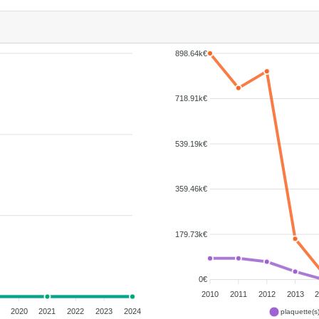
898.64k€
718.91k€
539.19k€
359.46k€
179.73k€
0€
2010
2011
2012
2013
2020
2021
2022
2023
2024
plaquette(