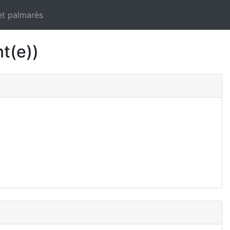
et palmarès
t(e))