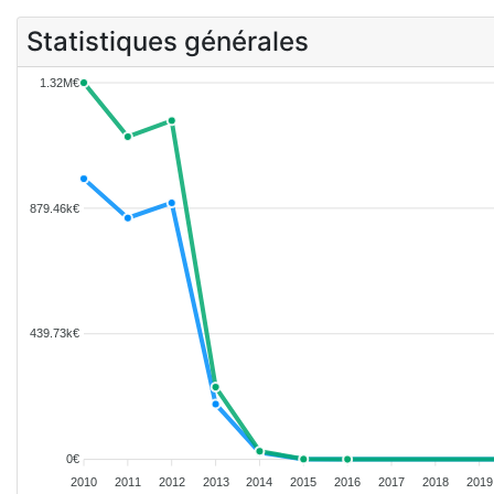
Statistiques générales
1.32M€
879.46k€
439.73k€
0€
2010
2011
2012
2013
2014
2015
2016
2017
2018
2019