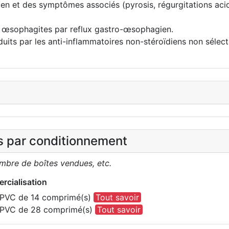
et des symptômes associés (pyrosis, régurgitations acides,
es œsophagites par reflux gastro-œsophagien.
its par les anti-inflammatoires non-stéroïdiens non sélecti
es par conditionnement
ombre de boîtes vendues, etc.
rcialisation
m PVC de 14 comprimé(s)
Tout savoir
m PVC de 28 comprimé(s)
Tout savoir