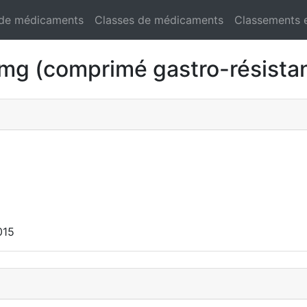
 de médicaments
Classes de médicaments
Classements 
 (comprimé gastro-résistan
015