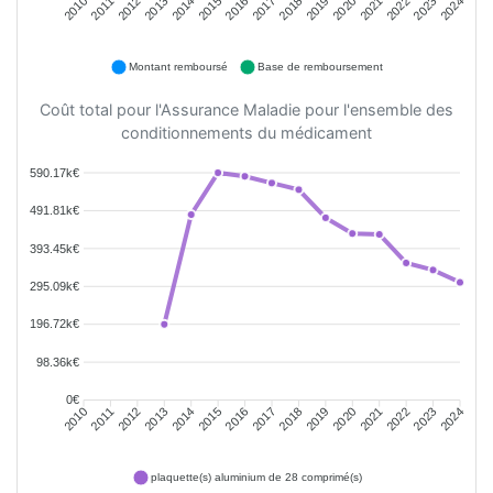
2011
2012
2013
2014
2015
2016
2018
2019
2020
2021
2022
2023
2010
2017
2024
Montant remboursé
Base de remboursement
Coût total pour l'Assurance Maladie pour l'ensemble des
conditionnements du médicament
590.17k€
491.81k€
393.45k€
295.09k€
196.72k€
98.36k€
0€
2011
2012
2013
2014
2015
2016
2018
2019
2020
2021
2022
2023
2010
2017
2024
plaquette(s) aluminium de 28 comprimé(s)