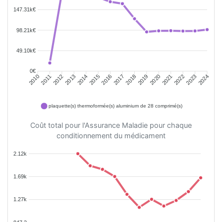
147.31k€
98.21k€
49.10k€
0€
2011
2012
2013
2014
2015
2016
2018
2019
2020
2021
2022
2023
2010
2017
2024
plaquette(s) thermoformée(s) aluminium de 28 comprimé(s)
Coût total pour l'Assurance Maladie pour chaque
conditionnement du médicament
2.12k
1.69k
1.27k