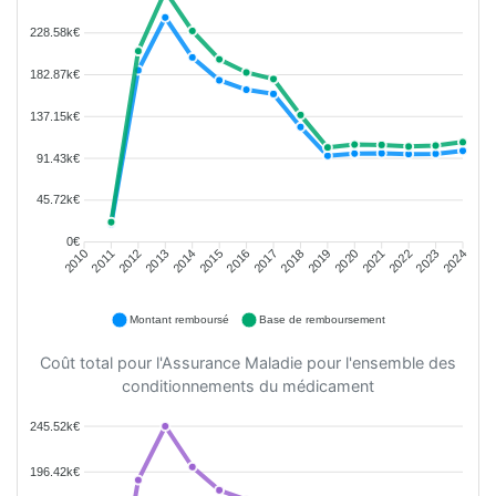
228.58k€
182.87k€
137.15k€
91.43k€
45.72k€
0€
2011
2012
2013
2014
2015
2016
2018
2019
2020
2021
2022
2023
2010
2017
2024
Montant remboursé
Base de remboursement
Coût total pour l'Assurance Maladie pour l'ensemble des
conditionnements du médicament
245.52k€
196.42k€