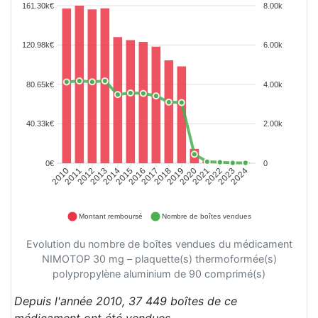
161.30k€
8.00k
120.98k€
6.00k
80.65k€
4.00k
40.33k€
2.00k
0€
0
2010
2011
2012
2013
2014
2015
2016
2017
2018
2019
2020
2021
2022
2023
2024
Montant remboursé
Nombre de boîtes vendues
Evolution du nombre de boîtes vendues du médicament
NIMOTOP 30 mg – plaquette(s) thermoformée(s)
polypropylène aluminium de 90 comprimé(s)
Depuis l'année 2010, 37 449 boîtes de ce
médicament ont été vendues.