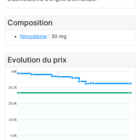
Composition
Nimodipine
: 30 mg
Evolution du prix
49€
39.2€
29.4€
19.6€
9.8€