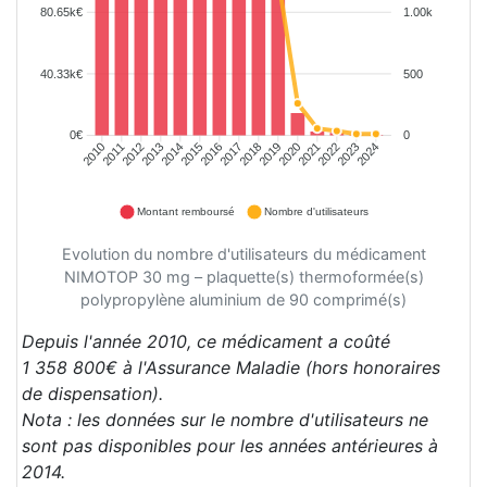
80.65k€
1.00k
40.33k€
500
0€
0
2010
2011
2012
2013
2014
2015
2016
2017
2018
2019
2020
2021
2022
2023
2024
Montant remboursé
Nombre d'utilisateurs
Evolution du nombre d'utilisateurs du médicament
NIMOTOP 30 mg – plaquette(s) thermoformée(s)
polypropylène aluminium de 90 comprimé(s)
Depuis l'année 2010, ce médicament a coûté
1 358 800€ à l'Assurance Maladie (hors honoraires
de dispensation).
Nota : les données sur le nombre d'utilisateurs ne
sont pas disponibles pour les années antérieures à
2014.