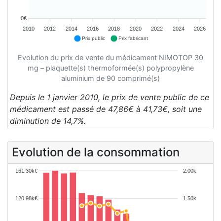
0€
2010
2012
2014
2016
2018
2020
2022
2024
2026
Prix public
Prix fabricant
Evolution du prix de vente du médicament NIMOTOP 30
mg – plaquette(s) thermoformée(s) polypropylène
aluminium de 90 comprimé(s)
Depuis le 1 janvier 2010, le prix de vente public de ce
médicament est passé de 47,86€ à 41,73€, soit une
diminution de 14,7%.
Evolution de la consommation
161.30k€
2.00k
120.98k€
1.50k