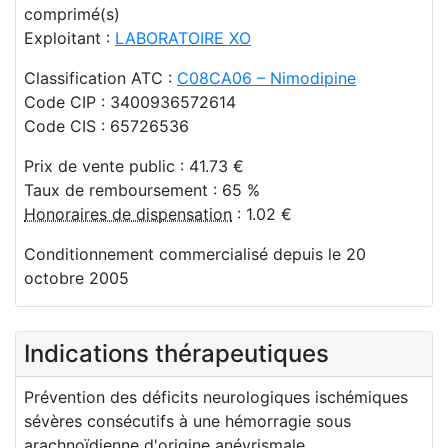
comprimé(s)
Exploitant :
LABORATOIRE XO
Classification ATC :
C08CA06 – Nimodipine
Code CIP : 3400936572614
Code CIS : 65726536
Prix de vente public : 41.73 €
Taux de remboursement : 65 %
Honoraires de dispensation
: 1.02 €
Conditionnement commercialisé depuis le 20
octobre 2005
Indications thérapeutiques
Prévention des déficits neurologiques ischémiques
sévères consécutifs à une hémorragie sous
arachnoïdienne d'origine anévrismale.