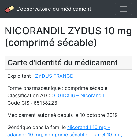
L'observatoire du médicament
NICORANDIL ZYDUS 10 mg
(comprimé sécable)
Carte d'identité du médicament
Exploitant :
ZYDUS FRANCE
Forme pharmaceutique : comprimé sécable
Classification ATC :
C01DX16 – Nicorandil
Code CIS : 65138223
Médicament autorisé depuis le 10 octobre 2019
Générique dans la famille
Nicorandil 10 mg -
adancor 10 mg, comprimé sécable - ikorel 10 mg,