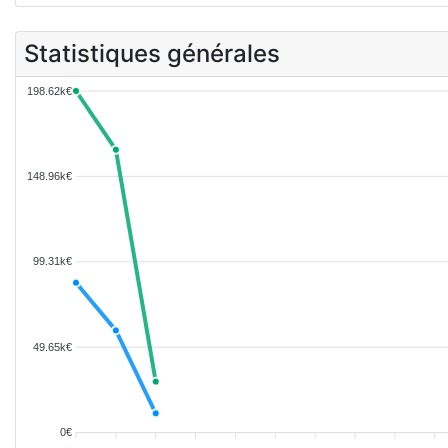
Statistiques générales
198.62k€
148.96k€
99.31k€
49.65k€
0€