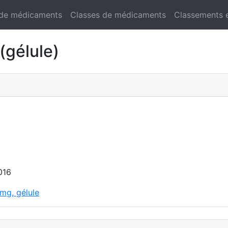
 de médicaments
Classes de médicaments
Classements 
gélule)
016
mg, gélule