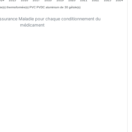
te(s) thermoformée(s) PVC PVDC aluminium de 30 gélule(s)
'Assurance Maladie pour chaque conditionnement du
médicament