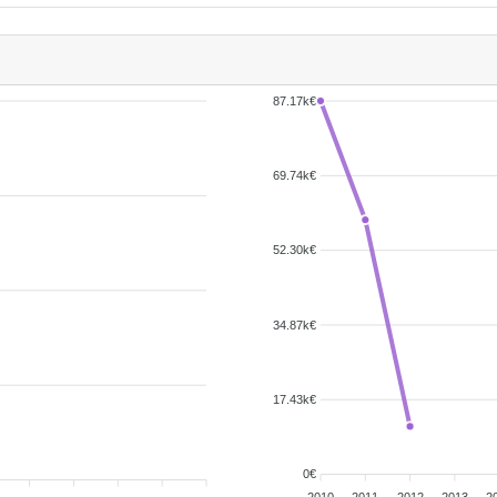
87.17k€
69.74k€
52.30k€
34.87k€
17.43k€
0€
2010
2011
2012
2013
2