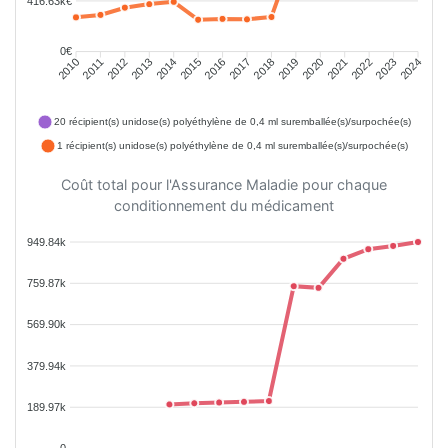
416.63k€
0€
2011
2012
2013
2014
2015
2016
2018
2019
2020
2021
2022
2023
2010
2017
2024
20 récipient(s) unidose(s) polyéthylène de 0,4 ml suremballée(s)/surpochée(s)
1 récipient(s) unidose(s) polyéthylène de 0,4 ml suremballée(s)/surpochée(s)
Coût total pour l'Assurance Maladie pour chaque
conditionnement du médicament
949.84k
759.87k
569.90k
379.94k
189.97k
0