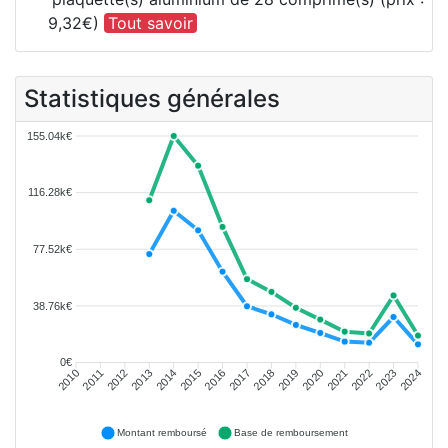
9,32€)
Tout savoir
Statistiques générales
155.04k€
116.28k€
77.52k€
38.76k€
0€
2011
2012
2013
2014
2015
2016
2018
2019
2020
2021
2022
2023
2010
2017
2024
Montant remboursé
Base de remboursement