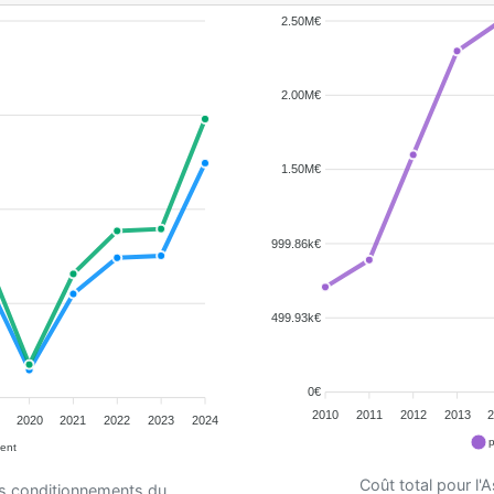
2.50M€
2.00M€
1.50M€
999.86k€
499.93k€
0€
2010
2011
2012
2013
2020
2021
2022
2023
2024
p
ent
Coût total pour l
es conditionnements du