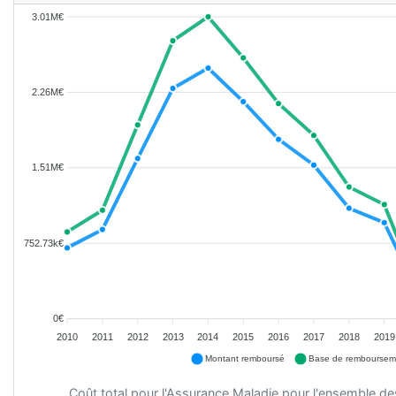
3.01M€
2.26M€
1.51M€
752.73k€
0€
2010
2011
2012
2013
2014
2015
2016
2017
2018
2019
Montant remboursé
Base de remboursem
Coût total pour l'Assurance Maladie pour l'ensemble d