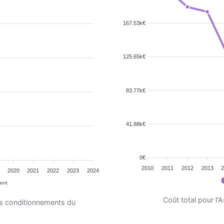
167.53k€
125.65k€
83.77k€
41.88k€
0€
2010
2011
2012
2013
2020
2021
2022
2023
2024
ent
Coût total pour l
es conditionnements du