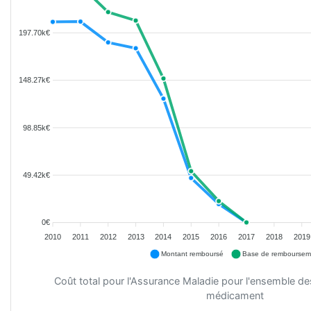
197.70k€
148.27k€
98.85k€
49.42k€
0€
2010
2011
2012
2013
2014
2015
2016
2017
2018
2019
Montant remboursé
Base de remboursem
Coût total pour l'Assurance Maladie pour l'ensemble d
médicament