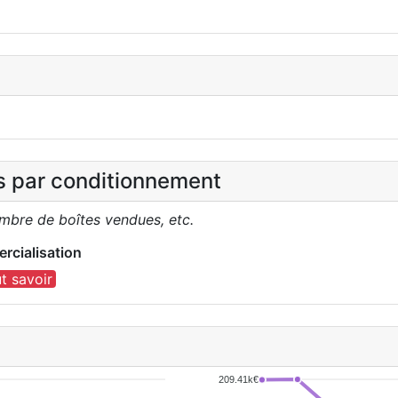
es par conditionnement
ombre de boîtes vendues, etc.
rcialisation
t savoir
209.41k€