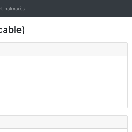
et palmarès
able)