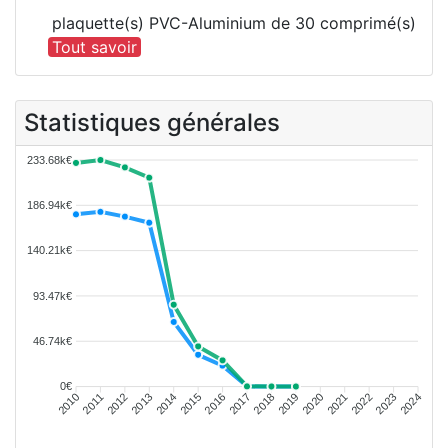
plaquette(s) PVC-Aluminium de 30 comprimé(s)
Tout savoir
Statistiques générales
233.68k€
186.94k€
140.21k€
93.47k€
46.74k€
0€
2011
2012
2013
2014
2015
2016
2018
2019
2020
2021
2022
2023
2010
2017
2024