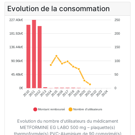
Evolution de la consommation
227.40k€
250
181.92k€
200
136.44k€
150
90.96k€
100
45.48k€
50
0€
0
2011
2012
2013
2014
2015
2016
2017
2018
2019
2020
2021
2022
2023
2024
2010
Montant remboursé
Nombre d'utilisateurs
Evolution du nombre d'utilisateurs du médicament
METFORMINE EG LABO 500 mg – plaquette(s)
thermoformée(s) PVC-Aluminium de 90 comprimé(s)