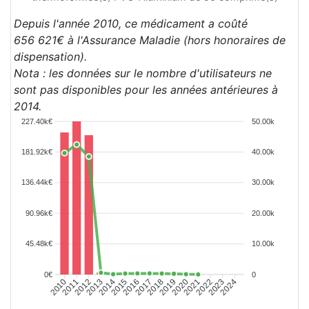
Depuis l'année 2010, ce médicament a coûté
656 621€ à l'Assurance Maladie (hors honoraires de
dispensation).
Nota : les données sur le nombre d'utilisateurs ne
sont pas disponibles pour les années antérieures à
2014.
227.40k€
50.00k
181.92k€
40.00k
136.44k€
30.00k
90.96k€
20.00k
45.48k€
10.00k
0€
0
2011
2012
2013
2014
2015
2016
2017
2018
2019
2020
2021
2022
2023
2024
2010