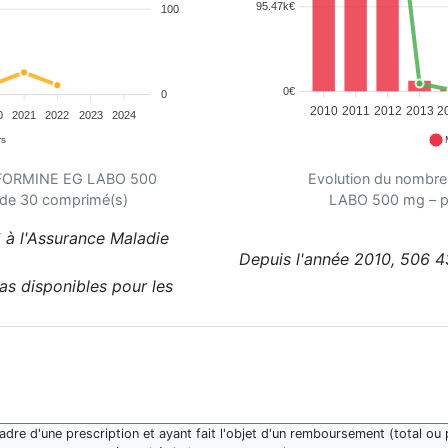
95.47k€
100
0€
0
2010
2011
2012
2013
2
0
2021
2022
2023
2024
rs
ETFORMINE EG LABO 500
Evolution du nombr
 de 30 comprimé(s)
LABO 500 mg – pl
 à l'Assurance Maladie
Depuis l'année 2010, 506 4
pas disponibles pour les
re d'une prescription et ayant fait l'objet d'un remboursement (total ou p