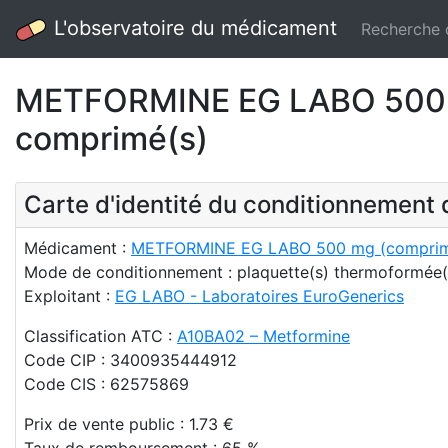
L'observatoire du médicament
Recherche
METFORMINE EG LABO 500 mg
comprimé(s)
Carte d'identité du conditionnemen
Médicament :
METFORMINE EG LABO 500 mg (comprimé 
Mode de conditionnement : plaquette(s) thermoformée
Exploitant :
EG LABO - Laboratoires EuroGenerics
Classification ATC :
A10BA02 – Metformine
Code CIP : 3400935444912
Code CIS : 62575869
Prix de vente public : 1.73 €
Taux de remboursement : 65 %