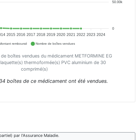
50.00k
0
014
2015
2016
2017
2018
2019
2020
2021
2022
2023
2024
Montant remboursé
Nombre de boîtes vendues
e de boîtes vendues du médicament METFORMINE EG
aquette(s) thermoformée(s) PVC aluminium de 30
comprimé(s)
34 boîtes de ce médicament ont été vendues.
artiel) par l'Assurance Maladie.