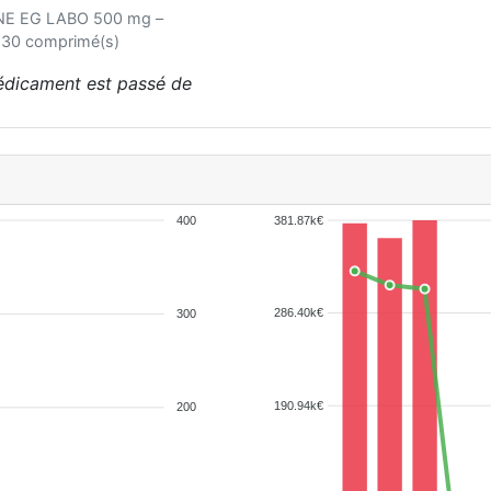
INE EG LABO 500 mg –
 30 comprimé(s)
médicament est passé de
400
381.87k€
286.40k€
300
190.94k€
200