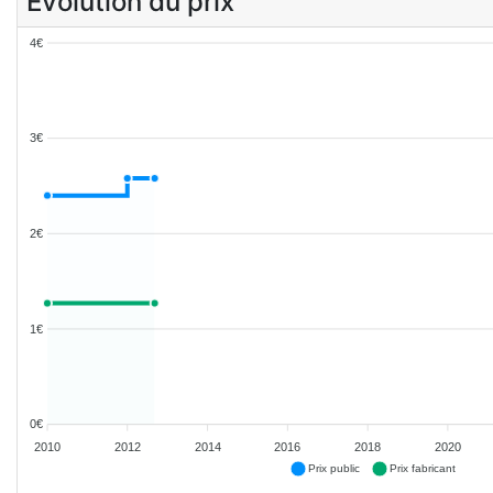
Evolution du prix
4€
3€
2€
1€
0€
2010
2012
2014
2016
2018
2020
Prix public
Prix fabricant