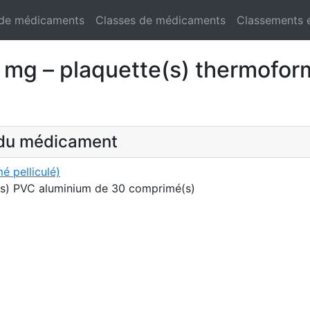
 de médicaments
Classes de médicaments
Classements 
 – plaquette(s) thermoform
t du médicament
pelliculé)
(s) PVC aluminium de 30 comprimé(s)