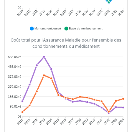
0€
2011
2012
2013
2014
2015
2016
2018
2019
2020
2021
2022
2023
2010
2017
2024
Montant remboursé
Base de remboursement
Coût total pour l'Assurance Maladie pour l'ensemble des
conditionnements du médicament
558.05k€
465.04k€
372.03k€
279.02k€
186.02k€
93.01k€
0€
2011
2012
2013
2014
2015
2016
2018
2019
2020
2021
2022
2023
2010
2017
2024