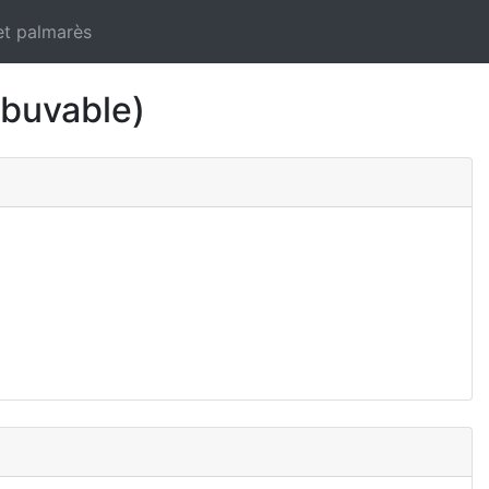
et palmarès
buvable)