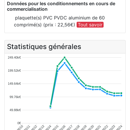
Données pour les conditionnements en cours de
commercialisation
plaquette(s) PVC PVDC aluminium de 60
comprimé(s) (prix : 22,56€)
Tout savoir
Statistiques générales
249.40k€
199.52k€
149.64k€
99.76k€
49.88k€
0€
2011
2012
2013
2014
2015
2016
2018
2019
2020
2021
2022
2023
2010
2017
2024