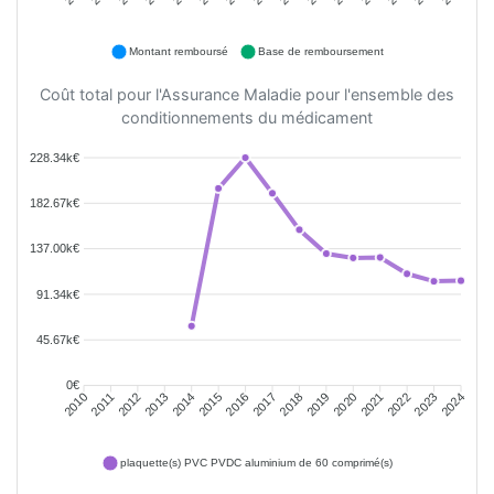
Montant remboursé
Base de remboursement
Coût total pour l'Assurance Maladie pour l'ensemble des
conditionnements du médicament
228.34k€
182.67k€
137.00k€
91.34k€
45.67k€
0€
2011
2012
2013
2014
2015
2016
2018
2019
2020
2021
2022
2023
2010
2017
2024
plaquette(s) PVC PVDC aluminium de 60 comprimé(s)