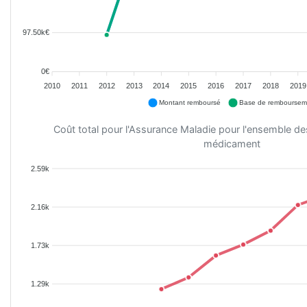
97.50k€
0€
2010
2011
2012
2013
2014
2015
2016
2017
2018
2019
Montant remboursé
Base de remboursem
Coût total pour l'Assurance Maladie pour l'ensemble d
médicament
2.59k
2.16k
1.73k
1.29k