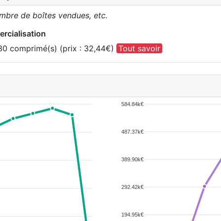
ombre de boîtes vendues, etc.
rcialisation
30 comprimé(s) (prix : 32,44€)
Tout savoir
584.84k€
487.37k€
389.90k€
292.42k€
194.95k€