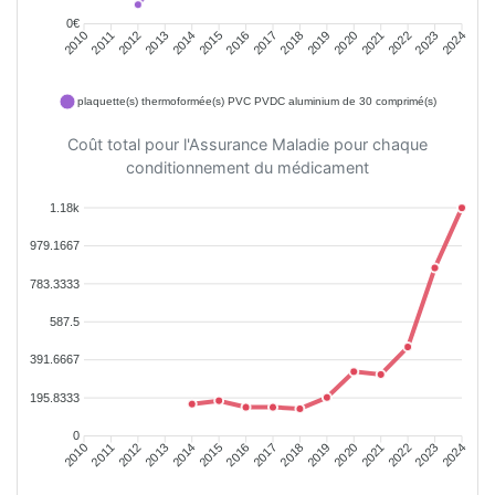
0€
2011
2012
2013
2014
2015
2016
2018
2019
2020
2021
2022
2023
2010
2017
2024
plaquette(s) thermoformée(s) PVC PVDC aluminium de 30 comprimé(s)
Coût total pour l'Assurance Maladie pour chaque
conditionnement du médicament
1.18k
979.1667
783.3333
587.5
391.6667
195.8333
0
2011
2012
2013
2014
2015
2016
2018
2019
2020
2021
2022
2023
2010
2017
2024