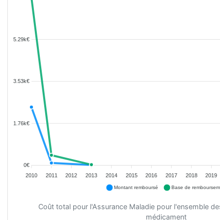
5.29k€
3.53k€
1.76k€
0€
2010
2011
2012
2013
2014
2015
2016
2017
2018
2019
Montant remboursé
Base de remboursem
Coût total pour l'Assurance Maladie pour l'ensemble d
médicament