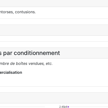
torses, contusions.
es par conditionnement
ombre de boîtes vendues, etc.
rcialisation
2.45k€