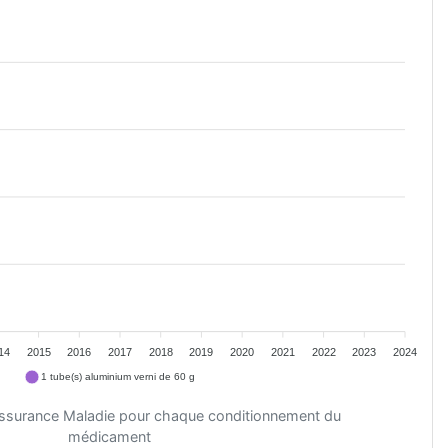
14
2015
2016
2017
2018
2019
2020
2021
2022
2023
2024
1 tube(s) aluminium verni de 60 g
'Assurance Maladie pour chaque conditionnement du
médicament