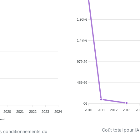
1.96k€
1.47k€
979.2€
489.6€
0€
2010
2011
2012
2013
20
2020
2021
2022
2023
2024
ent
Coût total pour l
es conditionnements du