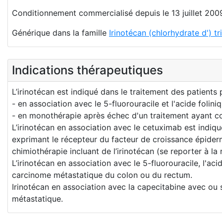
Conditionnement commercialisé depuis le 13 juillet 200
Générique dans la famille
Irinotécan (chlorhydrate d') t
Indications thérapeutiques
L’irinotécan est indiqué dans le traitement des patients
- en association avec le 5-fluorouracile et l'acide foli
- en monothérapie après échec d'un traitement ayant c
L’irinotécan en association avec le cetuximab est indi
exprimant le récepteur du facteur de croissance épider
chimiothérapie incluant de l’irinotécan (se reporter à la 
L’irinotécan en association avec le 5-fluorouracile, l'a
carcinome métastatique du colon ou du rectum.
Irinotécan en association avec la capecitabine avec ou 
métastatique.