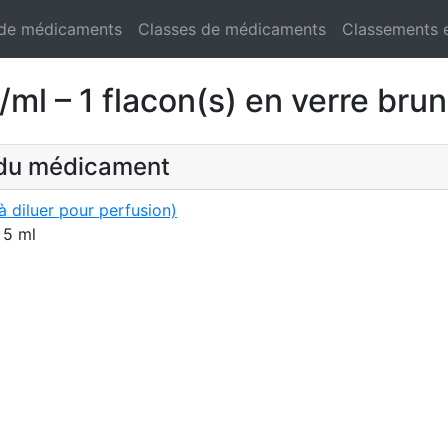
 de médicaments
Classes de médicaments
Classements 
 – 1 flacon(s) en verre brun
t du médicament
 diluer pour perfusion)
 5 ml