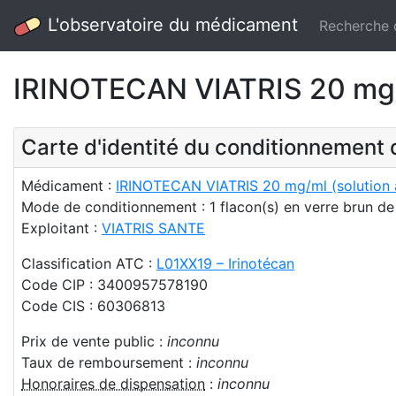
L'observatoire du médicament
Recherche
IRINOTECAN VIATRIS 20 mg/ml
Carte d'identité du conditionnemen
Médicament :
IRINOTECAN VIATRIS 20 mg/ml (solution à
Mode de conditionnement : 1 flacon(s) en verre brun de
Exploitant :
VIATRIS SANTE
Classification ATC :
L01XX19 – Irinotécan
Code CIP : 3400957578190
Code CIS : 60306813
Prix de vente public :
inconnu
Taux de remboursement :
inconnu
Honoraires de dispensation
:
inconnu