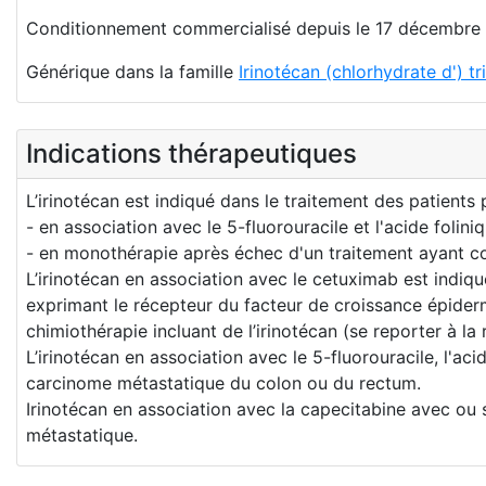
Conditionnement commercialisé depuis le 17 décembre
Générique dans la famille
Irinotécan (chlorhydrate d') t
Indications thérapeutiques
L’irinotécan est indiqué dans le traitement des patients
- en association avec le 5-fluorouracile et l'acide foli
- en monothérapie après échec d'un traitement ayant c
L’irinotécan en association avec le cetuximab est indi
exprimant le récepteur du facteur de croissance épider
chimiothérapie incluant de l’irinotécan (se reporter à la 
L’irinotécan en association avec le 5-fluorouracile, l'a
carcinome métastatique du colon ou du rectum.
Irinotécan en association avec la capecitabine avec ou 
métastatique.