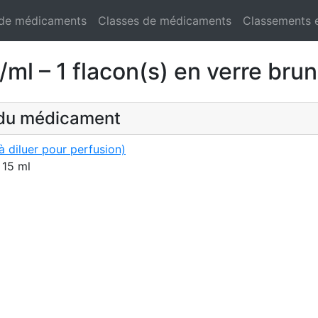
 de médicaments
Classes de médicaments
Classements 
 – 1 flacon(s) en verre brun
t du médicament
 diluer pour perfusion)
 15 ml