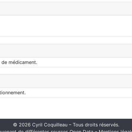
nt de médicament.
itionnement.
© 2026 Cyril Coquilleau – Tous droits réservés.
venant de différentes sources Open Data –
Mentions légal