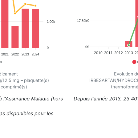
17.89k€
1.00k
0€
0
2010
2011
2012
2013
2
2021
2022
2023
2024
rs
édicament
Evolution 
,5 mg – plaquette(s)
IRBESARTAN/HYDROCHL
 comprimé(s)
thermoformé
 l'Assurance Maladie (hors
Depuis l'année 2013, 23 40
pas disponibles pour les