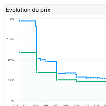
Evolution du prix
39€
29.25€
19.5€
9.75€
0€
2013
2014
2015
2016
2017
2018
2019
2020
2021
2