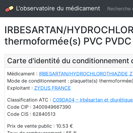
L'observatoire du médicament
Recherche
IRBESARTAN/HYDROCHLOROT
thermoformée(s) PVC PVDC 
Carte d'identité du conditionnemen
Médicament :
IRBESARTAN/HYDROCHLOROTHIAZIDE ZYDU
Mode de conditionnement : plaquette(s) thermoformée
Exploitant :
ZYDUS FRANCE
Classification ATC :
C09DA04 – Irbésartan et diurétique
Code CIP : 3400949667390
Code CIS : 62840513
Prix de vente public : 10.53 €
Taux de remboursement : 65 %