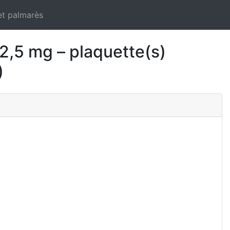
et palmarès
 mg – plaquette(s)
)