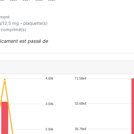
ament
,5 mg – plaquette(s)
 comprimé(s)
édicament est passé de
4.00k
71.58k€
53.68k€
3.00k
35.79k€
2.00k