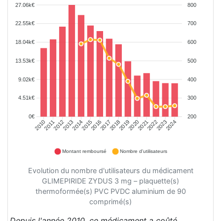
27.06k€
800
22.55k€
700
18.04k€
600
13.53k€
500
9.02k€
400
4.51k€
300
0€
200
2011
2012
2013
2014
2015
2016
2018
2019
2020
2021
2022
2023
2010
2017
2024
Montant remboursé
Nombre d'utilisateurs
Evolution du nombre d'utilisateurs du médicament
GLIMEPIRIDE ZYDUS 3 mg – plaquette(s)
thermoformée(s) PVC PVDC aluminium de 90
comprimé(s)
Depuis l'année 2010, ce médicament a coûté