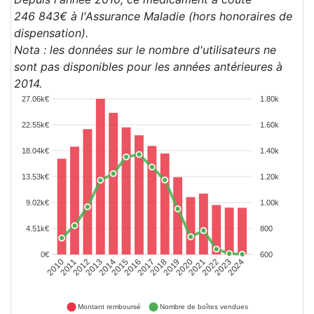
246 843€ à l'Assurance Maladie (hors honoraires de
dispensation).
Nota : les données sur le nombre d'utilisateurs ne
sont pas disponibles pour les années antérieures à
2014.
27.06k€
1.80k
22.55k€
1.60k
18.04k€
1.40k
13.53k€
1.20k
9.02k€
1.00k
4.51k€
800
0€
600
2011
2012
2013
2014
2015
2016
2017
2018
2019
2020
2021
2022
2023
2024
2010
Montant remboursé
Nombre de boîtes vendues