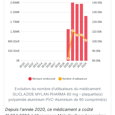
2.60M€
140.00k
2.16M€
130.00k
1.73M€
120.00k
1.30M€
110.00k
865.81k€
100.00k
432.91k€
90.00k
0€
80.00k
2011
2012
2013
2014
2015
2016
2017
2018
2019
2020
2021
2022
2023
2024
2010
Montant remboursé
Nombre d'utilisateurs
Evolution du nombre d'utilisateurs du médicament
GLICLAZIDE MYLAN PHARMA 60 mg – plaquette(s)
polyamide aluminium PVC-Aluminium de 90 comprimé(s)
Depuis l'année 2020, ce médicament a coûté