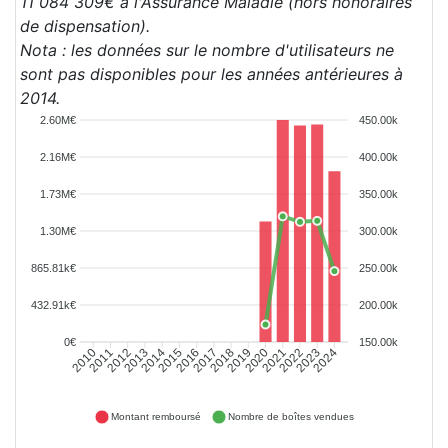
11 084 309€ à l'Assurance Maladie (hors honoraires
de dispensation).
Nota : les données sur le nombre d'utilisateurs ne
sont pas disponibles pour les années antérieures à
2014.
2.60M€
450.00k
2.16M€
400.00k
1.73M€
350.00k
1.30M€
300.00k
865.81k€
250.00k
432.91k€
200.00k
0€
150.00k
2011
2012
2013
2014
2015
2016
2017
2018
2019
2020
2021
2022
2023
2024
2010
Montant remboursé
Nombre de boîtes vendues