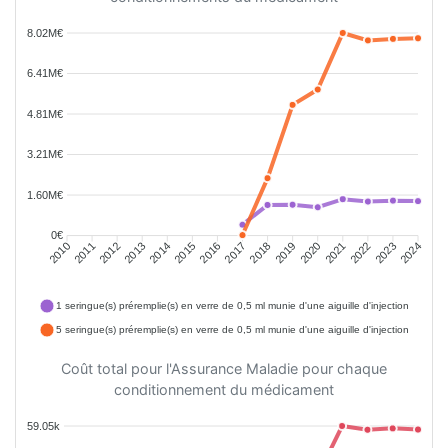
8.02M€
6.41M€
4.81M€
3.21M€
1.60M€
0€
2011
2012
2013
2014
2015
2016
2018
2019
2020
2021
2022
2023
2010
2017
2024
1 seringue(s) préremplie(s) en verre de 0,5 ml munie d'une aiguille d'injection
5 seringue(s) préremplie(s) en verre de 0,5 ml munie d'une aiguille d'injection
Coût total pour l'Assurance Maladie pour chaque
conditionnement du médicament
59.05k