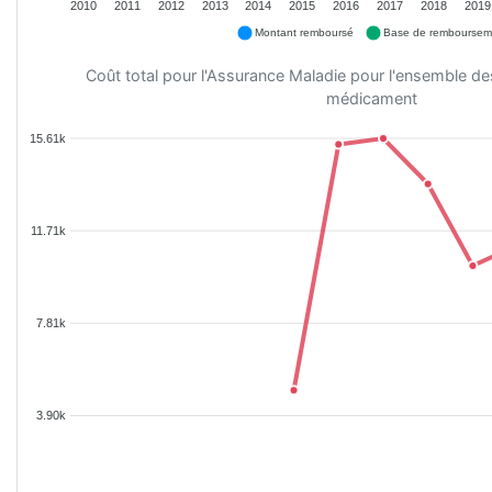
2010
2011
2012
2013
2014
2015
2016
2017
2018
2019
Montant remboursé
Base de remboursem
Coût total pour l'Assurance Maladie pour l'ensemble d
médicament
15.61k
11.71k
7.81k
3.90k