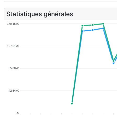
Statistiques générales
170.15k€
127.61k€
85.08k€
42.54k€
0€