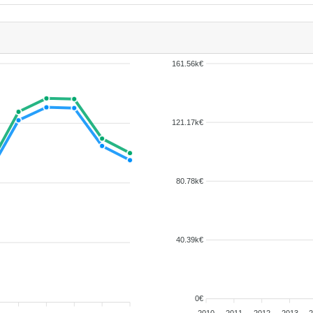
161.56k€
121.17k€
80.78k€
40.39k€
0€
2010
2011
2012
2013