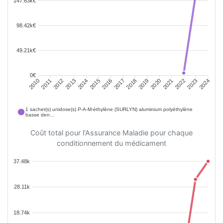
147.63k€
98.42k€
49.21k€
0€
2011
2012
2013
2014
2015
2016
2018
2019
2020
2021
2022
2023
2010
2017
2024
1 sachet(s) unidose(s) P-A-M-éthylène (SURLYN) aluminium polyéthylène
basse den…
Coût total pour l'Assurance Maladie pour chaque
conditionnement du médicament
37.48k
28.11k
18.74k