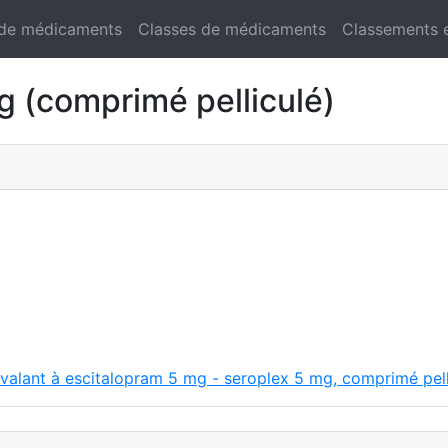
 de médicaments
Classes de médicaments
Classements 
(comprimé pelliculé)
ivalant à escitalopram 5 mg - seroplex 5 mg, comprimé pell