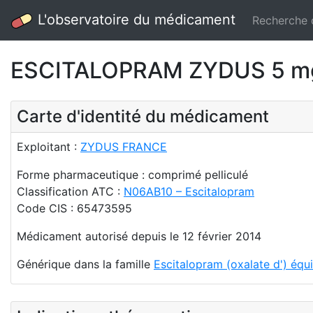
L'observatoire du médicament
Recherche
ESCITALOPRAM ZYDUS 5 mg 
Carte d'identité du médicament
Exploitant :
ZYDUS FRANCE
Forme pharmaceutique : comprimé pelliculé
Classification ATC :
N06AB10 – Escitalopram
Code CIS : 65473595
Médicament autorisé depuis le 12 février 2014
Générique dans la famille
Escitalopram (oxalate d') équ