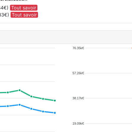
,34€)
Tout savoir
,33€)
Tout savoir
76.35k€
57.26k€
38.17k€
19.09k€