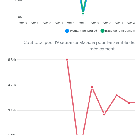
0€
2010
2011
2012
2013
2014
2015
2016
2017
2018
2019
Montant remboursé
Base de remboursem
Coût total pour l'Assurance Maladie pour l'ensemble d
médicament
6.34k
4.76k
3.17k