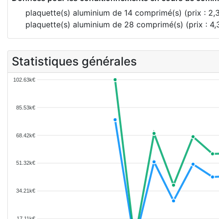
plaquette(s) aluminium de 14 comprimé(s) (prix : 2
plaquette(s) aluminium de 28 comprimé(s) (prix : 4
Statistiques générales
102.63k€
85.53k€
68.42k€
51.32k€
34.21k€
17.11k€