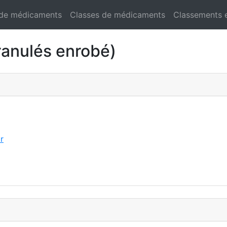
 de médicaments
Classes de médicaments
Classements 
anulés enrobé)
r