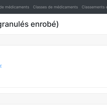
 de médicaments
Classes de médicaments
Classements 
ranulés enrobé)
r