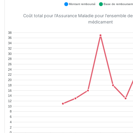
Montant remboursé
Base de remboursem
Coût total pour l'Assurance Maladie pour l'ensemble d
médicament
38
36
34
32
30
28
26
24
22
20
18
16
14
12
10
8
6
4
2
0