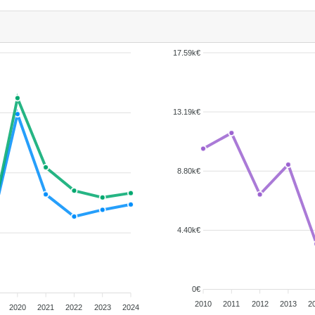
17.59k€
13.19k€
8.80k€
4.40k€
0€
2010
2011
2012
2013
2
2020
2021
2022
2023
2024