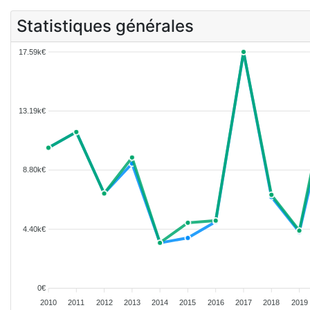
Statistiques générales
17.59k€
13.19k€
8.80k€
4.40k€
0€
2010
2011
2012
2013
2014
2015
2016
2017
2018
2019