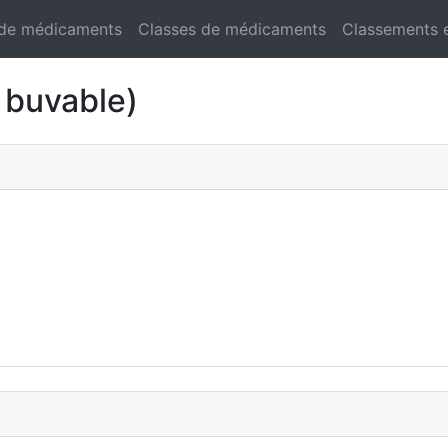
 de médicaments
Classes de médicaments
Classements 
 buvable)