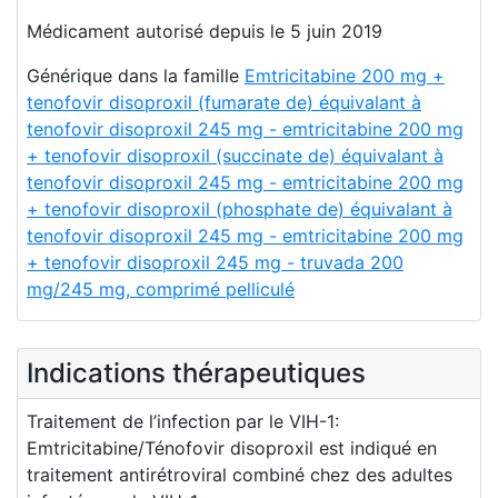
Médicament autorisé depuis le 5 juin 2019
Générique dans la famille
Emtricitabine 200 mg +
tenofovir disoproxil (fumarate de) équivalant à
tenofovir disoproxil 245 mg - emtricitabine 200 mg
+ tenofovir disoproxil (succinate de) équivalant à
tenofovir disoproxil 245 mg - emtricitabine 200 mg
+ tenofovir disoproxil (phosphate de) équivalant à
tenofovir disoproxil 245 mg - emtricitabine 200 mg
+ tenofovir disoproxil 245 mg - truvada 200
mg/245 mg, comprimé pelliculé
Indications thérapeutiques
Traitement de l’infection par le VIH-1:
Emtricitabine/Ténofovir disoproxil est indiqué en
traitement antirétroviral combiné chez des adultes