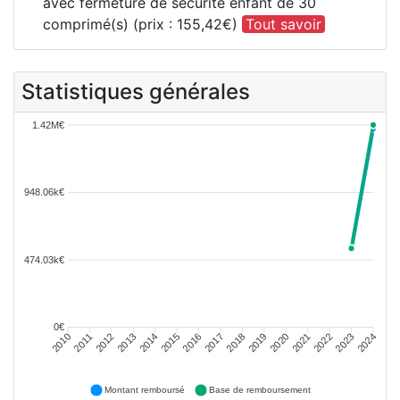
avec fermeture de sécurité enfant de 30
comprimé(s) (prix : 155,42€)
Tout savoir
Statistiques générales
1.42M€
948.06k€
474.03k€
0€
2011
2012
2013
2014
2015
2016
2018
2019
2020
2021
2022
2023
2010
2017
2024
Montant remboursé
Base de remboursement