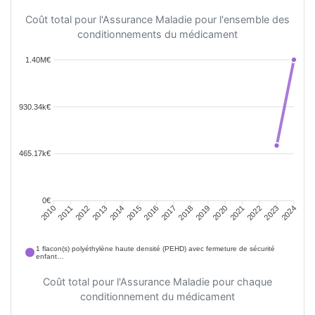
Coût total pour l'Assurance Maladie pour l'ensemble des
conditionnements du médicament
1.40M€
930.34k€
465.17k€
0€
2011
2012
2013
2014
2015
2016
2018
2019
2020
2021
2022
2023
2010
2017
2024
1 flacon(s) polyéthylène haute densité (PEHD) avec fermeture de sécurité
enfant…
Coût total pour l'Assurance Maladie pour chaque
conditionnement du médicament