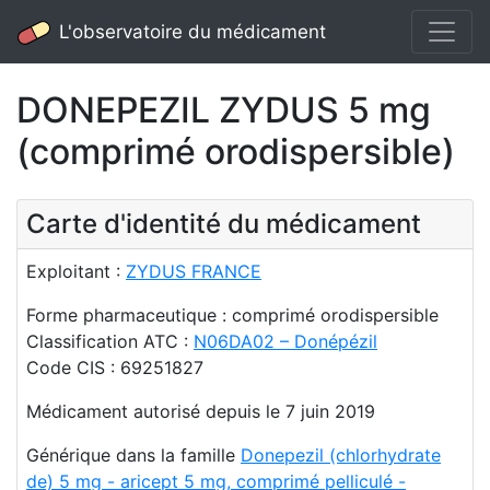
L'observatoire du médicament
DONEPEZIL ZYDUS 5 mg
(comprimé orodispersible)
Carte d'identité du médicament
Exploitant :
ZYDUS FRANCE
Forme pharmaceutique : comprimé orodispersible
Classification ATC :
N06DA02 – Donépézil
Code CIS : 69251827
Médicament autorisé depuis le 7 juin 2019
Générique dans la famille
Donepezil (chlorhydrate
de) 5 mg - aricept 5 mg, comprimé pelliculé -