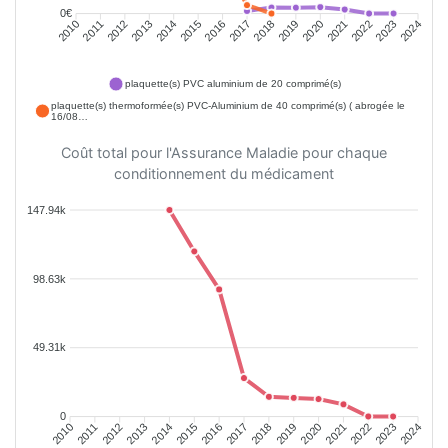
0€
2011
2012
2013
2014
2015
2016
2018
2019
2020
2021
2022
2023
2010
2017
2024
plaquette(s) PVC aluminium de 20 comprimé(s)
plaquette(s) thermoformée(s) PVC-Aluminium de 40 comprimé(s) ( abrogée le
16/08…
Coût total pour l'Assurance Maladie pour chaque
conditionnement du médicament
147.94k
98.63k
49.31k
0
2011
2012
2013
2014
2015
2016
2018
2019
2020
2021
2022
2023
2010
2017
2024