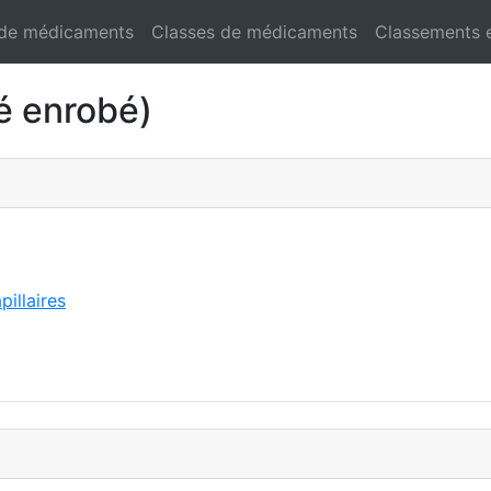
 de médicaments
Classes de médicaments
Classements 
é enrobé)
illaires