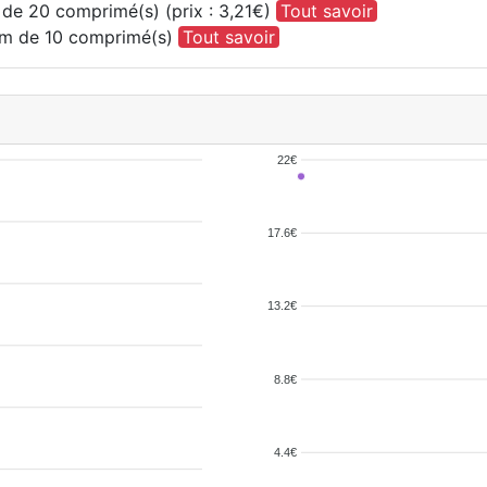
de 20 comprimé(s) (prix : 3,21€)
Tout savoir
um de 10 comprimé(s)
Tout savoir
22€
17.6€
13.2€
8.8€
4.4€