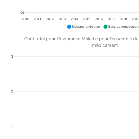
0€
2010
2011
2012
2013
2014
2015
2016
2017
2018
201
Montant remboursé
Base de remboursem
Coût total pour l'Assurance Maladie pour l'ensemble d
médicament
3
2
1