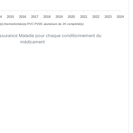
4
2015
2016
2017
2018
2019
2020
2021
2022
2023
2024
e(s) thermoformée(s) PVC PVDC aluminium de 20 comprimé(s)
'Assurance Maladie pour chaque conditionnement du
médicament