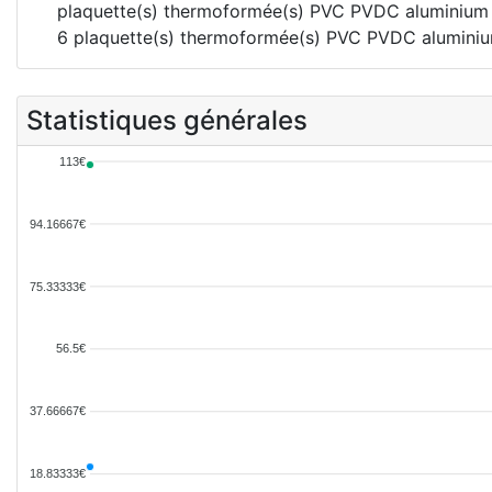
plaquette(s) thermoformée(s) PVC PVDC aluminium 
6 plaquette(s) thermoformée(s) PVC PVDC alumini
Statistiques générales
113€
94.16667€
75.33333€
56.5€
37.66667€
18.83333€